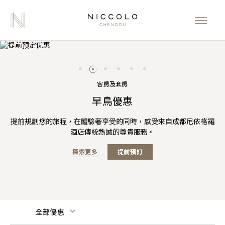
客房及套房
成都IFS X 成都尼依格羅酒店暢遊尊享禮遇
「以愛之名」聯名下午茶
三倍「亞洲萬里通」里數
以竹共嬋娟團圓禮盒
夏日臻享
早鳥優惠
提前規劃您的旅程，在體驗奢享受的同時，感受來自成都尼依格羅
城中度假，感官奢享，成都尼依格羅酒店攜手成都國際金融中心呈
預訂尼依格羅酒店「夏日臻享」套餐即享三倍「亞洲萬里通」里數
成都尼依格羅酒店推出兩款月餅禮盒，將「N」字logo重組呈獻竹
成都尼依格羅酒店攜手EviDenS de Beauté伊菲丹以其限量版超級
官網預訂可享高達75折的含早餐房價及夏季主題菜單人民幣105元
節式樣，象徵長壽、幸福。將時尚與傳統結合，予您中秋快樂。
面膜傾注浪漫巧思，共創「以愛之名」聯名下午茶。
獻甄選購物禮遇，時尚靈感解鎖華麗旅程。
酒店傳統熱誠的尊貴服務。
餐飲消費額度。
及更多禮遇
探索更多
探索更多
探索更多
探索更多
探索更多
探索更多
立即預訂
提前預訂
立即預訂
立即預訂
立即預訂
全部優惠