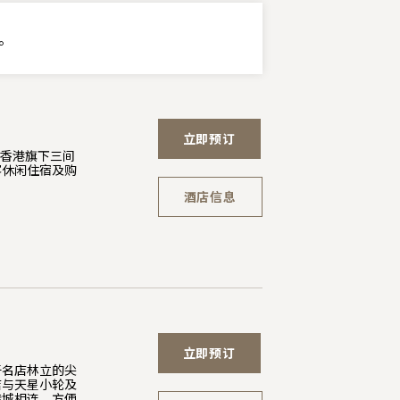
。
立即预订
 香港旗下三间
客休闲住宿及购
酒店信息
立即预订
于名店林立的尖
店与天星小轮及
港城相连，方便