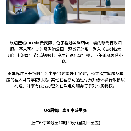
欢迎莅临
Cassia贵宾廊
，位于香港美利酒店二楼的尊贵行政酒
廊。 客人可在此俯瞰香港公园，观赏窗外唯一列入《古树名木
册》中的百年节果决明树；享用礼遇包含早餐，下午茶及黄昏小
食。
贵宾廊每日开放时间为
中午12时至晚上10时
，预订指定客房及套
房的客人可专享使用权。其他住客亦可透过付费升级体验行政楼层
礼遇，并享有优先办理入住及退房服务等系列专属特权。
UG层餐厅享用丰盛早餐
上午6时30分至10时30分 (星期一至五)