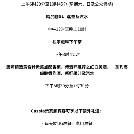
上午6时30分至10时45分 (星期六、日及公众假期)
精品咖啡、茗茶及汽水
中午12时至晚上10时
独家滋味下午茶
下午3时至5时
厨师精选黄昏矜贵美点配香檳、侍酒师推荐之红白美酒、
一系列高
级醇香烈酒、新鲜果汁及汽水
下午5时30分至7时30分
Cassia贵宾廊宾客可享以下额外礼遇：
- 每天於UG层餐厅享用早餐