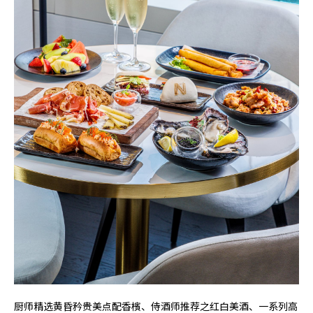
厨师精选黄昏矜贵美点配香檳、侍酒师推荐之红白美酒、一系列高