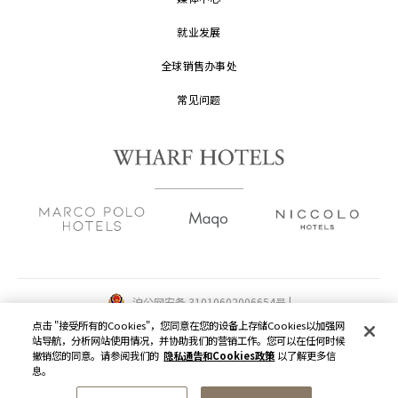
就业发展
全球销售办事处
常见问题
沪公网安备 31010602006654号 |
沪ICP备2022002871号-1
点击 "接受所有的Cookies"，您同意在您的设备上存储Cookies以加强网
站导航，分析网站使用情况，并协助我们的营销工作。您可以在任何时候
版权及原稿
2026 © 九龙仓酒店保留一切权利。
撤销您的同意。请参阅我们的
隐私通告和Cookies政策
以了解更多信
息。
隐私通告