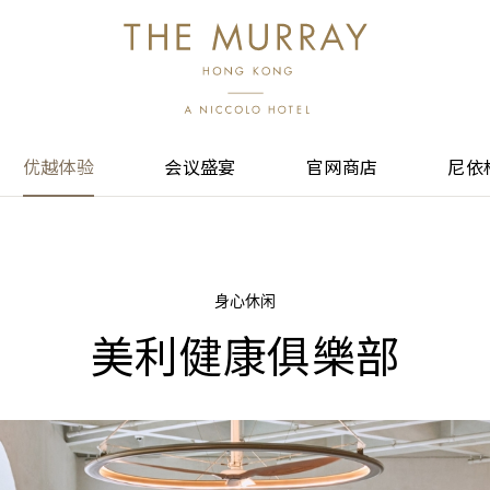
优越体验
会议盛宴
官网商店
尼依
身心休闲
美利健康俱樂部