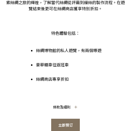
索絲綢之旅的輝煌，了解當代絲綢從評繭到繅絲的製作流程。在遊
覽結束後更可在絲綢商店獲享特別折扣。
特色體驗包括：
絲綢博物館的私人遊覽，有兩個導遊
豪華轎車往返班車
絲綢商店專享折扣
條款及細則
立即预订