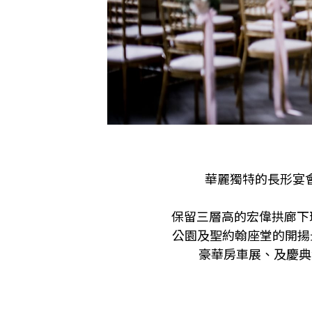
華麗獨特的長形宴
保留三層高的宏偉拱廊下環
公園及聖約翰座堂的開揚
豪華房車展、及慶典