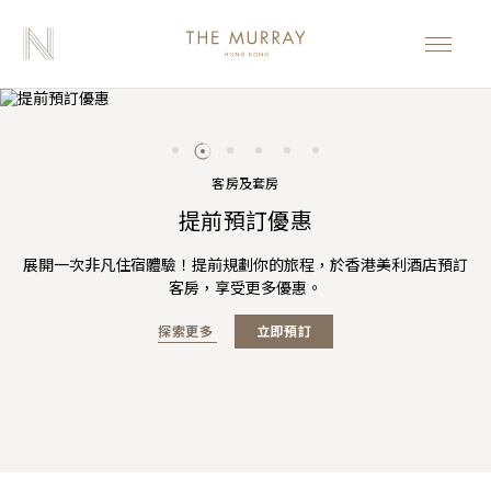
客房及套房
GARDEN LOUNGE 「美利仲夏花園」下午
POPINJAYS DOM PÉRIGNON 香檳吧
美利月映月餅禮盒
三倍「亞洲萬里通」里數
提前預訂優惠
夏日臻享
茶
在香港美利酒店標誌性天台Popinjays Dom Pérignon香檳吧配魚
月滿中秋，雅敘美利。香港美利酒店匠心呈獻節日臻禮 ——「美利
官網預訂可享高達75折的含早餐房價及夏季主題菜單港幣118 元餐
展開一次非凡住宿體驗！提前規劃你的旅程，於香港美利酒店預訂
預訂尼依格羅酒店「夏日臻享」套餐即享三倍「亞洲萬里通」里數
子醬及生鮮薈萃。細味頂級魚子醬昇華，佐以Dom Pérignon香檳
月映」月餅禮盒。
香港美利酒店誠邀賓客親臨 Garden Lounge，在陽光斑斕的優雅
客房，享受更多優惠。
飲消費額度。
及更多禮遇
及特色雞尾酒，帶來意大利海岸的極致饗宴。
裝潢下，品嚐全新登場的「美利仲夏花園」下午茶，擁抱熱情洋溢
探索更多
立即預訂
的夏日活力。
探索更多
探索更多
探索更多
立即預訂
立即預訂
立即預訂
探索更多
立即預訂
探索更多
立即預訂