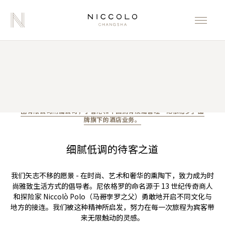
尼依格罗酒店的故事
九龙仓酒店成立于 1986 年，扎根于香港特别行政区，是九龙仓集
团有限公司附属公司，于香港和中国拥有及或管理「尼依格罗」品
牌旗下的酒店业务。
细腻低调的待客之道
我们矢志不移的愿景 - 在时尚、艺术和奢华的熏陶下，致力成为时
尚雅致生活方式的倡导者。尼依格罗的命名源于 13 世纪传奇商人
和探险家 Niccolò Polo（马哥孛罗之父）勇敢地开启不同文化与
地方的接连。我们被这种精神所启发，努力在每一次旅程为宾客带
来无限触动的灵感。