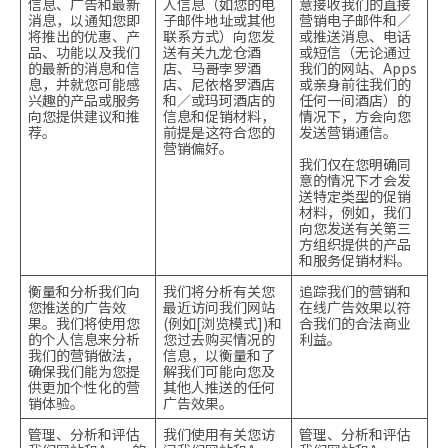
信息、广告和最新
人信息（如您的电
意接收我们的直接
消息，以通知您即
子邮件地址或其他
营销电子邮件和／
将推出的优惠、产
联系方式）向您发
或推送消息、电话
品、功能以及我们
送有关九龙仓酒
或短信（无论通过
的最新的消息和信
店、马哥孛罗酒
我们的网站、Apps
息，并就您可能感
店、尼依格罗酒店
或亲身前往我们的
兴趣的产品或服务
和／或玛珂酒店的
任何一间酒店）的
向您提供建议和推
信息和促销材料，
情况下，方会向您
荐。
前提是这符合您的
发送营销通信。
营销偏好。
我们仅在您明确同
意的情况下才会发
送特定类型的促销
材料，例如，我们
向您发送有关第三
方组织提供的产品
和服务促销材料。
衡量和分析我们向
我们将分析有关您
追踪我们的营销和
您推送的广告效
最近访问我们网站
在线广告效果以符
果。我们将使用您
(例如[浏览模式])和
合我们的合法商业
的个人信息来分析
您过去购买情况的
利益。
我们的营销做法，
信息，以衡量和了
确保我们能为您提
解我们可能向您及
供更加个性化的营
其他人推送的任何
销体验。
广告效果。
管理、分析和评估
我们使用有关您访
管理、分析和评估