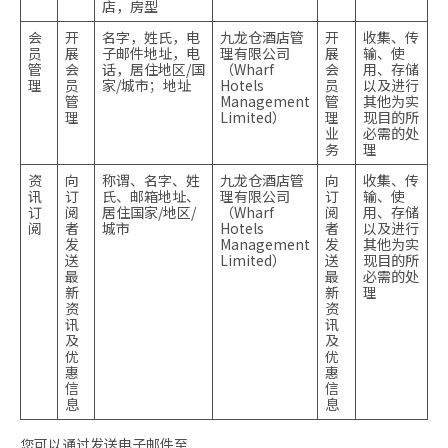
店，房型
会
开
名字，姓氏，电
九龙仓酒店管
开
收集、传
员
展
子邮件地址，电
理有限公司
展
输、使
管
会
话，居住地区/国
（Wharf
会
用、存储
理
员
家/城市；地址
Hotels
员
以及进行
管
Management
管
其他为实
理
Limited）
理
现目的所
业
必需的处
务
理
资
向
称谓、名字、姓
九龙仓酒店管
向
收集、传
讯
订
氏、邮箱地址、
理有限公司
订
输、使
订
阅
居住国家/地区/
（Wharf
阅
用、存储
阅
者
城市
Hotels
者
以及进行
发
Management
发
其他为实
送
Limited）
送
现目的所
最
最
必需的处
新
新
理
资
资
讯
讯
及
及
优
优
惠
惠
信
信
息
息
您可以通过发送电子邮件至