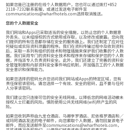
如果您是已注册的在线个人数据用户，您也可以通过拨打
+852
2118-7232
联系客服，或通过发送电子邮件至
communications@wharfhotels.com
选择取消推送。
您的个人数据安全
我们网站和Apps已采取适当的安全措施，以防止您的个人数据意
外丢失、以未经授权的方式使用或存取，以及修改或披露。您向我
们提供的所有信息都存储在安全的服务器上。我们还制定了应对任
何疑似或实际资料泄露的程序。我们在资料传输过程中及收到资料
后，采取一系列有组织的技术和物理措施来保护我们收集的个人数
据。我们采用专门的资料安全技术和程序来存储和保护您的个人数
据，并指派专人负责资料安全。此外，我们还建立了完善的资料安
全管理制度和内部资料安全事件响应机制，并加强员工的个人数据
安全意识和保障能力。
如果您选择的密码允许您访问我们网站或Apps的特定区域，您有
责任保密该密码。请您选择一个有效、安全的密码，且不要与任何
人分享该密码。
我们建议您只连接可信的安全无线网络，以降低您的网络活动被未
授权人士拦截的风险。慎防使用公共无线网络(wifi)所产生的风
险。
如果您收到声称由九龙仓酒店、马哥孛罗酒店、尼依格罗酒店和／
或玛珂酒店发送的电子邮件，向您索取个人数据，请勿回复该电子
邮件，而应发送邮件至
communications@wharfhotels.com
，
并将该情况告知我们，以便我们核查该电子邮件的真实性。