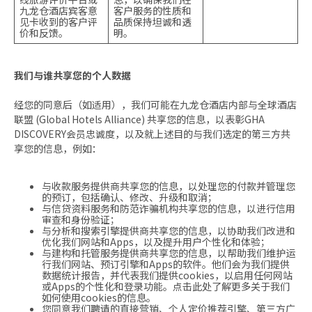
九龙仓酒店宾客意
客户服务的性质和
见卡收到的客户评
品质保持坦诚和透
价和反馈。
明。
我们与谁共享您的个人数据
经您的同意后（如适用），我们可能在九龙仓酒店内部与全球酒店
联盟 (Global Hotels Alliance) 共享您的信息，以表彰GHA
DISCOVERY会员忠诚度，以及就上述目的与我们选定的第三方共
享您的信息，例如：
与收款服务提供商共享您的信息，以处理您的付款并管理您
的预订，包括确认、修改、升级和取消；
与信贷资料服务和防范诈骗机构共享您的信息，以进行信用
审查和身份验证；
与分析和搜索引擎提供商共享您的信息，以协助我们改进和
优化我们网站和Apps，以及提升用户个性化和体验；
与建构和托管服务提供商共享您的信息，以帮助我们维护运
行我们网站、预订引擎和Apps的软件。他们会为我们提供
数据统计报告，并代表我们提供cookies，以启用任何网站
或Apps的个性化和登录功能。点击此处了解更多关于我们
如何使用cookies的信息。
您同意我们聘请的直接营销、个人定价推荐引擎、第三方广