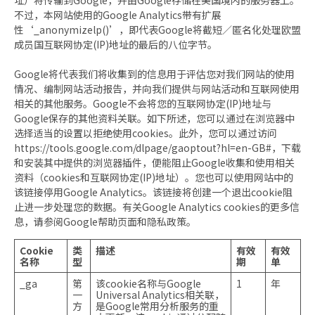
址）将传输到Google，并由Google存储在美国境内的服务器上。
不过，本网站使用的Google Analytics带有扩展
性‘_anonymizelp()’，即代表Google将截短／匿名化处理欧盟
成员国互联网协定(IP)地址的最后的八位字节。
Google将代表我们将收集到的信息用于评估您对我们网站的使用
情况、编制网站活动报告，并向我们提供与网站活动和互联网使用
相关的其他服务。Google不会将您的互联网协定(IP)地址与
Google保存的其他资料关联。如下所述，您可以通过在浏览器中
选择适当的设置以拒绝使用cookies。此外，您可以通过访问
https://tools.google.com/dlpage/gaoptout?hl=en-GB#
，下载
和安装其中提供的浏览器插件，便能阻止Google收集和使用相关
资料（cookies和互联网协定(IP)地址）。您也可以使用网站中的
该链接停用Google Analytics。该链接将创建一个退出cookie阻
止进一步处理您的数据。有关Google Analytics cookies的更多信
息，请参阅Google帮助页面和隐私政策。
Cookie
类
描述
有效
有效
名称
型
期
单
_ga
第
该cookie名称与Google
1
年
一
Universal Analytics相关联，
方
是Google常用分析服务的重