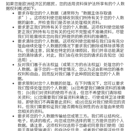
如果您是欧洲经济区的居民，您的适用资料保护法所享有的个人数
据权利概述如下。
要求存取您的个人数据（通常称为“数据主体存取请
求”）。这项权利使您能够收到我们所持有关于您的个人数
据的副本，并检查我们是否依法处理相关资料。
要求更正我们所持有关于您的个人数据。这项权利使您能够
更正我们所持有与您有关的任何不完整或不准确资料，尽管
我们可能需核实您向我们所提供的新资料的准确性。
要求清除您的个人数据。这项权利使您能够在我们没有充分
理由继续处理个人数据的情况下要求我们删除或移除该等资
料。但请注意，因某些特定的法律原因，我们并非总能满足
您的清除请求，对此，我们会在收到您的请求后告知您（如
适用）。
反对我们基于合法权益（或第三方的合法权益）处理您的个
人数据。鉴于您的一些特定情况，您认为这会影响您的基本
权利和自由，因而反对我们基于此种原因处理您的个人数
据。
要求限制对您个人数据的处理。在下列情况下，您可以要求
我们暂停处理您的个人数据：(a)您希望我们确保资料的准确
性；(b)我们对资料的使用不合法，但您不希望我们清除相
关资料；(c)您需要我们保留资料来确立、行使或捍卫法律索
赔，即使我们不再需要此资料；或(d)您反对我们使用您的资
料，但我们需要验证我们是否拥有压倒性的合法理由来使用
您相关的资料。
要求将您的个人数据传输给您或第三方。我们将以结构化，
电子，机读的格式，向您或您所选择的第三方提供您的个人
数据。请注意，这项权利仅适用于您最初同意我们使用（如
用于直接营销通讯）的自动化信息，或者我们使用这些信息