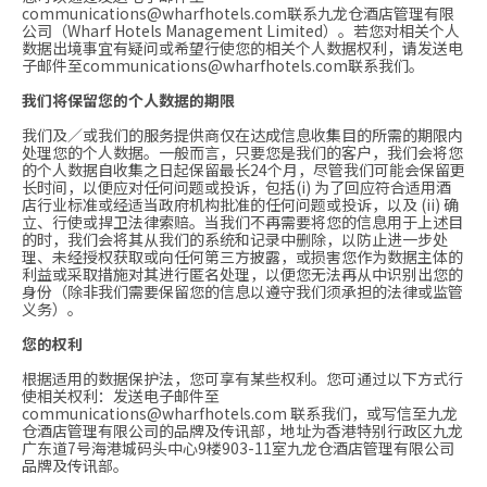
communications@wharfhotels.com
联系九龙仓酒店管理有限
公司（Wharf Hotels Management Limited）。若您对相关个人
数据出境事宜有疑问或希望行使您的相关个人数据权利，请发送电
子邮件至
communications@wharfhotels.com
联系我们。
我们将保留您的个人数据的期限
我们及／或我们的服务提供商仅在达成信息收集目的所需的期限内
处理您的个人数据。一般而言，只要您是我们的客户，我们会将您
的个人数据自收集之日起保留最长24个月，尽管我们可能会保留更
长时间，以便应对任何问题或投诉，包括(i) 为了回应符合适用酒
店行业标准或经适当政府机构批准的任何问题或投诉，以及 (ii) 确
立、行使或捍卫法律索赔。当我们不再需要将您的信息用于上述目
的时，我们会将其从我们的系统和记录中删除，以防止进一步处
理、未经授权获取或向任何第三方披露，或损害您作为数据主体的
利益或采取措施对其进行匿名处理，以便您无法再从中识别出您的
身份（除非我们需要保留您的信息以遵守我们须承担的法律或监管
义务）。
您的权利
根据适用的数据保护法，您可享有某些权利。您可通过以下方式行
使相关权利：发送电子邮件至
communications@wharfhotels.com
联系我们，或写信至九龙
仓酒店管理有限公司的品牌及传讯部，地址为香港特别行政区九龙
广东道7号海港城码头中心9楼903-11室九龙仓酒店管理有限公司
品牌及传讯部。