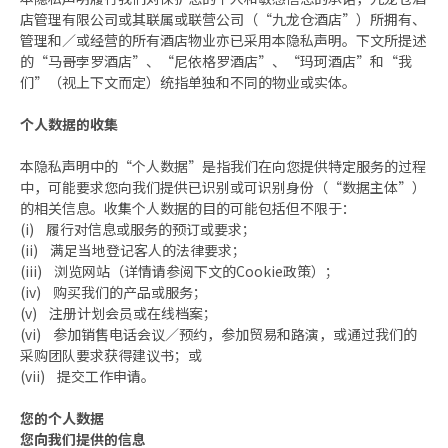
店管理有限公司或其联属或联营公司（“九龙仓酒店”）所拥有、
管理和／或经营的所有酒店物业亦已采用本隐私声明。下文所提述
的“马哥孛罗酒店”、“尼依格罗酒店”、“玛珂酒店”和“我
们”（视上下文而定）统指单独和不同的物业或实体。
个人数据的收集
本隐私声明中的“个人数据”是指我们在向您提供特定服务的过程
中，可能要求您向我们提供已识别或可识别身份（“数据主体”）
的相关信息。收集个人数据的目的可能包括但不限于：
(i) 履行对信息或服务的预订或要求；
(ii) 满足当地登记客人的法律要求；
(iii) 浏览网站（详情请参阅下文的Cookie政策）；
(iv) 购买我们的产品或服务；
(v) 注册计划会员或在线档案；
(vi) 参加销售电话会议／预约，参加贸易和路演，或通过我们的
采购团队要求获得建议书；或
(vii) 提交工作申请。
您的个人数据
您向我们提供的信息