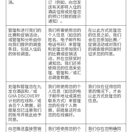
消。
订（例如，向您发
送有关即将入住的
酒店住宿或处理您
的预订付款的提示
通知）。
管理和进行我们的
我们将需使用您的
在以此方式处理您
比赛和促销活动，
个人信息（如您的
的信息之前，我们
或管理和分析由你
姓名、电子邮件和
会在您参加比赛／
向我们提供的调查
电话号码）来管理
促销活动或对我们
条目，包括入住后
和处理您参加我们
的调查提供回复时
的体验调查。
的比赛或促销活
征求您的同意。
动，并在您获奖时
通知您。我们还将
使用您的信息来处
理、管理和／或汇
总调查数据。
处理和管理您在九
我们将使用您的个
我们仅在征得您同
龙仓酒店和／或
人信息（如您的电
意的情况下，才会
GHA DISCOVERY
子邮件地址或其他
以此方式处理您的
计划的在线和／或
联系方式）来管理
信息。
会员个人数据，前
您的在线个人数
提是您已注册我们
据，前提是这符合
的账号并就此给予
您的在线偏好。
同意。
向您推送直接营销
我们将使用您的个
我们仅在您明确同