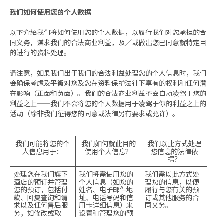
我们如何使用您的个人数据
以下介绍我们将如何使用您的个人数据，以履行我们对您承担的合
同义务，谋求我们的合法商业利益，及／或做出您已同意就特定目
的进行的资料处理。
请注意，如果我们出于我们的合法利益处理您的个人信息时，我们
会确保考虑及平衡对您及您在资料保护法律下享有的权利和任何潜
在影响（正面和负面）。我们的合法商业利益不会自动凌驾于您的
利益之上——我们不会将您的个人数据用于凌驾于你的利益之上的
活动（除非我们征得您的同意或法律另有要求或允许）。
我们可能将您的个
我们如何就此目的
我们以此方式处理
人信息用于：
使用个人信息？
您信息的法律依
据？
处理您在我们旗下
我们将需使用您的
我们需以此方式处
酒店的预订并管理
个人信息（如您的
理您的信息，以便
您的预订，包括付
姓名、电子邮件地
履行与您有关的预
款、回复查询和请
址、电话号码和信
订或其他服务的合
求以及任何售后服
用卡详细信息）来
同义务。
务，如修改或取
设置和管理您的预