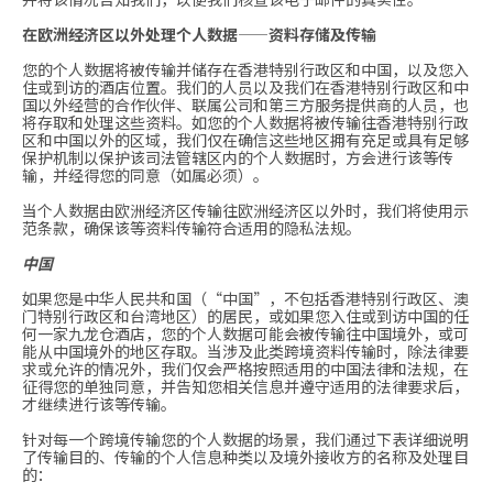
在欧洲经济区以外处理个人数据——资料存储及传输
您的个人数据将被传输并储存在香港特别行政区和中国，以及您入
住或到访的酒店位置。我们的人员以及我们在香港特别行政区和中
国以外经营的合作伙伴、联属公司和第三方服务提供商的人员，也
将存取和处理这些资料。如您的个人数据将被传输往香港特别行政
区和中国以外的区域，我们仅在确信这些地区拥有充足或具有足够
保护机制以保护该司法管辖区内的个人数据时，方会进行该等传
输，并经得您的同意（如属必须）。
当个人数据由欧洲经济区传输往欧洲经济区以外时，我们将使用示
范条款，确保该等资料传输符合适用的隐私法规。
中国
如果您是中华人民共和国（“中国”，不包括香港特别行政区、澳
门特别行政区和台湾地区）的居民，或如果您入住或到访中国的任
何一家九龙仓酒店，您的个人数据可能会被传输往中国境外，或可
能从中国境外的地区存取。当涉及此类跨境资料传输时，除法律要
求或允许的情况外，我们仅会严格按照适用的中国法律和法规，在
征得您的单独同意，并告知您相关信息并遵守适用的法律要求后，
才继续进行该等传输。
针对每一个跨境传输您的个人数据的场景，我们通过下表详细说明
了传输目的、传输的个人信息种类以及境外接收方的名称及处理目
的：