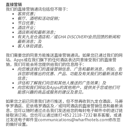
直接营销
我们的直接营销通讯包括但不限于：
客房优惠；
餐厅、酒吧和活动促销；
节日优惠；
酒店开业；
酒店新闻和最新消息；
有关九龙仓酒店和／或GHA DISCOVERY会员回馈的新闻和
最新消息；及
客人体验调查。
我们需要您的同意方能推送直接营销通讯。如果您已通过我们的网
站、Apps或在我们旗下的任何酒店表达同意接受我们的直接营
销，我们可能会将您提供给我们的信息用于：
向您推送我们的直接营销信息、广告和最新消息，例如，告
诉您即将推出的优惠、产品、功能及有关我们的最新消息和
信息；
评估和了解我们向您和其他人推送的广告效果；及
向您和我们网站及Apps的其他用户，提供关于您或他们可
能感兴趣的商品或服务的建议及意见。
如果您之前已同意我们进行推送，但不想再收到九龙仓酒店、马哥
孛罗酒店、尼依格罗酒店及／或玛珂酒店的直接营销信息和最新消
息，您可以随时通过点击我们发送给您的每封电子邮件中的退订链
接取消订阅。您也可以通过拨打
+852 2118-7232
联系客服，或通
过发送电子邮件至
communications@wharfhotels.com
修改您
的偏好设置。