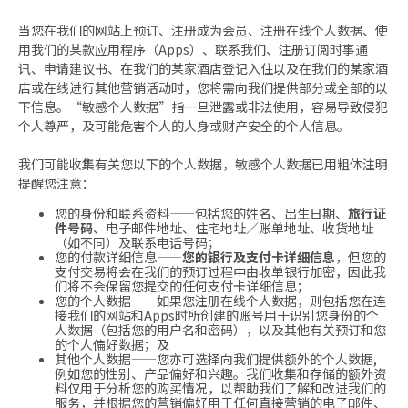
当您在我们的网站上预订、注册成为会员、注册在线个人数据、使
用我们的某款应用程序（Apps）、联系我们、注册订阅时事通
讯、申请建议书、在我们的某家酒店登记入住以及在我们的某家酒
店或在线进行其他营销活动时，您将需向我们提供部分或全部的以
下信息。“敏感个人数据”指一旦泄露或非法使用，容易导致侵犯
个人尊严，及可能危害个人的人身或财产安全的个人信息。
我们可能收集有关您以下的个人数据，敏感个人数据已用粗体注明
提醒您注意：
您的身份和联系资料——包括您的姓名、出生日期、
旅行证
件号码
、电子邮件地址、住宅地址／账单地址、收货地址
（如不同）及联系电话号码；
您的付款详细信息——
您的银行及支付卡详细信息
，但您的
支付交易将会在我们的预订过程中由收单银行加密，因此我
们将不会保留您提交的任何支付卡详细信息；
您的个人数据——如果您注册在线个人数据，则包括您在连
接我们的网站和Apps时所创建的账号用于识别您身份的个
人数据（包括您的用户名和密码），以及其他有关预订和您
的个人偏好数据；及
其他个人数据——您亦可选择向我们提供额外的个人数据,
例如您的性别、产品偏好和兴趣。我们收集和存储的额外资
料仅用于分析您的购买情况，以帮助我们了解和改进我们的
服务，并根据您的营销偏好用于任何直接营销的电子邮件、