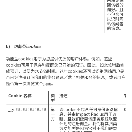
网站记住
回访者的
偏好。且
不包含可
以识别网
站访问者
的信息。
b)
功能型cookies
功能型cookies用于为您提供优质的用户体验。例如，这些
cookies可用于保存和提醒您已开始的预订。因此，如您想稍后完
成预订，以便为您节省时间。这些cookies还可以识别网站用户是
否已经注册订阅我们的业务通讯／求了相关服务的信息，或者用户
是否第一次浏览某个页面。
Cookie 名称
类
描述
有
型
_gd#############
第
该cookie不包含任何身份识别信
0
一
息，并由Impact Radius用于诊
方
断，且我们使用该服务跟踪联盟
计划的注册佣金。我们将其归类
为功能型是因为它对于我们联盟