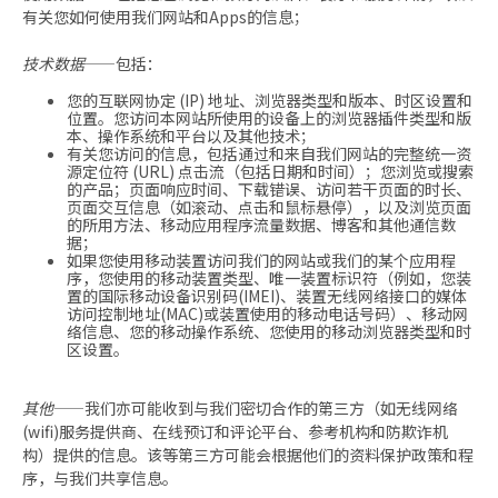
有关您如何使用我们网站和Apps的信息；
技术数据
——包括：
您的互联网协定 (IP) 地址、浏览器类型和版本、时区设置和
位置。您访问本网站所使用的设备上的浏览器插件类型和版
本、操作系统和平台以及其他技术；
有关您访问的信息，包括通过和来自我们网站的完整统一资
源定位符 (URL) 点击流（包括日期和时间）；您浏览或搜索
的产品；页面响应时间、下载错误、访问若干页面的时长、
页面交互信息（如滚动、点击和鼠标悬停），以及浏览页面
的所用方法、移动应用程序流量数据、博客和其他通信数
据；
如果您使用移动装置访问我们的网站或我们的某个应用程
序，您使用的移动装置类型、唯一装置标识符（例如，您装
置的国际移动设备识别码(IMEI)、装置无线网络接口的媒体
访问控制地址(MAC)或装置使用的移动电话号码）、移动网
络信息、您的移动操作系统、您使用的移动浏览器类型和时
区设置。
其他
——我们亦可能收到与我们密切合作的第三方（如无线网络
(wifi)服务提供商、在线预订和评论平台、参考机构和防欺诈机
构）提供的信息。该等第三方可能会根据他们的资料保护政策和程
序，与我们共享信息。