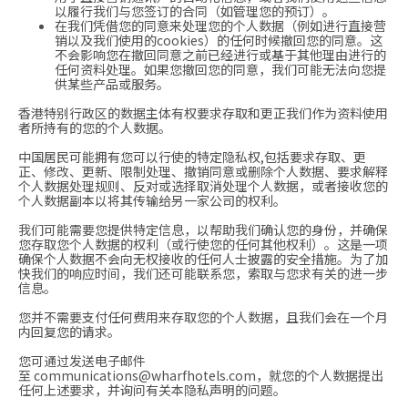
以履行我们与您签订的合同（如管理您的预订）。
在我们凭借您的同意来处理您的个人数据（例如进行直接营
销以及我们使用的cookies）的任何时候撤回您的同意。这
不会影响您在撤回同意之前已经进行或基于其他理由进行的
任何资料处理。如果您撤回您的同意，我们可能无法向您提
供某些产品或服务。
香港特别行政区的数据主体有权要求存取和更正我们作为资料使用
者所持有的您的个人数据。
中国居民可能拥有您可以行使的特定隐私权,包括要求存取、更
正、修改、更新、限制处理、撤销同意或删除个人数据、要求解释
个人数据处理规则、反对或选择取消处理个人数据，或者接收您的
个人数据副本以将其传输给另一家公司的权利。
我们可能需要您提供特定信息，以帮助我们确认您的身份，并确保
您存取您个人数据的权利（或行使您的任何其他权利）。这是一项
确保个人数据不会向无权接收的任何人士披露的安全措施。为了加
快我们的响应时间，我们还可能联系您，索取与您求有关的进一步
信息。
您并不需要支付任何费用来存取您的个人数据，且我们会在一个月
内回复您的请求。
您可通过发送电子邮件
至
communications@wharfhotels.com
，就您的个人数据提出
任何上述要求，并询问有关本隐私声明的问题。