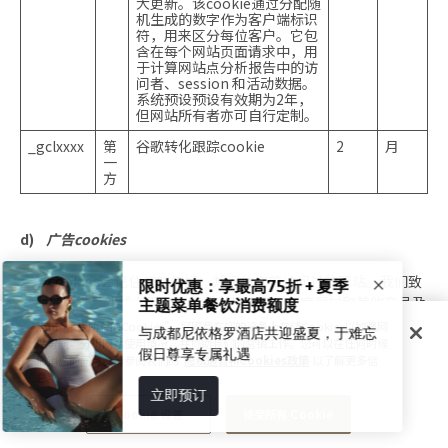
大更新。该cookie通过分配随
机生成的数字作为客户端标识
符，用来区分每位客户。它包
含在每个网站页面请求中，用
于计算网站点分析报告中的访
问者、session 和活动数据。
系统预设预设有效期为2年，
但网站所有者亦可自行定制。
_gclxxxx
第
谷歌转化跟踪cookie
2
月
一
方
d)
广告cookies
广告cookies会记住您的偏好，并记住您曾访问过的网站。我们致
力为您提供其他线上平台内您感兴趣的酒店、度假村和其他产品及
服务的广告。这些cookies还可用于限制您看到广告的次数，以及
点击 "接受所有的Cookies"，您同意在您的设备上存储Cookies以加强网
帮助评估广告的成效。
站导航，分析网站使用情况，并协助我们的营销工作。您可以在任何时候
撤销您的同意。请参阅我们的
隐私通告和Cookies政策
以了解更多信
息。
我们采用Google AdWords再营销技术在互联网上推广我们的网
站。我们会在您的浏览器中设置相关cookie，随后第三方
Cookie 设置
接受所有 Cookie
（Google）读取这些cookies，并可能在您访问我们的网站后在