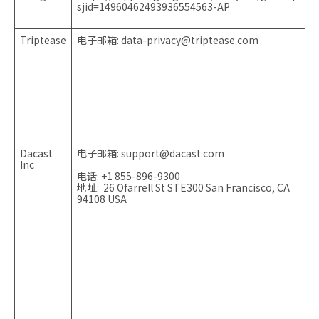
sjid=14960462493936554563-AP
Triptease
电子邮箱:
data-privacy@triptease.com
T
Dacast
电子邮箱:
support@dacast.com
D
Inc
电话: +1 855-896-9300
地址: 26 Ofarrell St STE300 San Francisco, CA
94108 USA
D