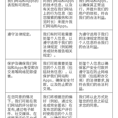
我们网站和Apps的
问我们网站和Apps
我们网站和Apps，
表现和可用性。
的技术信息，以及
以确保其正常运
有关您在我们网站
行，并提升我们的
上的行为信息（如
用户的体验，符合
您搜索的服务和浏
我们的合法利益。
览时长）来提升我
们网站和Apps。
遵守法律规定。
我们有时可能需要
为遵守适用于我们
处理个人信息，以
的法律规定而处理
遵守适用于我们的
个人信息符合我们
法律规定（例如税
的合法利益。
务或财务报告相关
规定）。
保护及确保我们网
我们可能需要处理
处理个人信息以确
站和Apps免受欺诈
您的个人信息（包
保客户安全付款并
交易等网络犯罪侵
括财务信息），以
遵守旨在防止网络
害。
保护我们网站和
犯罪（包括欺诈交
Apps，确保安全付
易）的法律要求,皆
款，以及防止欺诈
符合我们的合法利
交易。
益。
在您同意的情况
我们将根据您的偏
我们将以此方式处
下，我们可能在我
好（例如，通过化
理您的信息之前征
们网站的评分部分
名或完全匿名）在
求您的同意。
发布,通过电子邮
发布您的客户评价
件、社交媒体、在
时使用您的个人信
线旅游评价平台或
息，以确保我们在