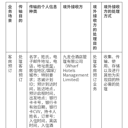
业
传
传输的个人信息
境外接收方
境
境外接收
务
输
种类
外
方的处理
场
目
接
方式
景
的
收
方
的
处
理
目
的
客
处
名字，姓氏，电
九龙仓酒店管
处
收集、传
房
理
子邮件地址，电
理有限公司
理
输、使
预
客
话，地址类型，
（Wharf
客
用、存储
订
房
居住地区/国家/
Hotels
房
以及进行
预
城市；特别要
Management
预
其他为实
订
求；忠诚计划
Limited）
订
现目的所
ID；预计到达时
业
必需的处
间，抵达地点，
务
理
预计启程时间，
出发地点；银行
卡卡号，银行卡
有效日期，银行
卡CVV，持卡人
姓名，订单号；
入住时间，离店
时间，入住酒