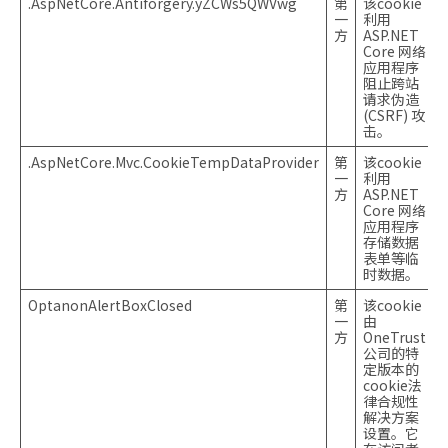
.AspNetCore.Antiforgery.yZCWs5QWVwg
第
该cookie
一
利用
方
ASP.NET
Core 网络
应用程序
阻止跨站
请求伪造
(CSRF) 攻
击。
.AspNetCore.Mvc.CookieTempDataProvider
第
该cookie
一
利用
方
ASP.NET
Core 网络
应用程序
存储数据
表单等临
时数据。
OptanonAlertBoxClosed
第
该cookie
一
由
方
OneTrust
公司的特
定版本的
cookie法
律合规性
解决方案
设置。它