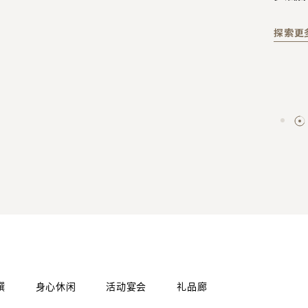
乐。
城中度
呈献甄
探索更
探索更
探索更
探索更
探索更
探索更
馔
身心休闲
活动宴会
礼品廊