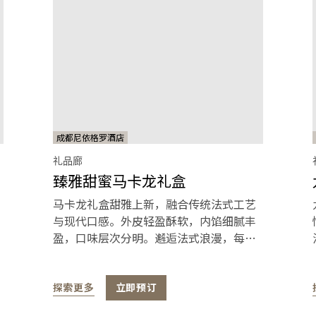
成都尼依格罗酒店
礼品廊
臻雅甜蜜马卡龙礼盒
马卡龙礼盒甜雅上新，融合传统法式工艺
与现代口感。外皮轻盈酥软，内馅细腻丰
盈，口味层次分明。邂逅法式浪漫，每一
口皆心动。
探索更多
立即预订