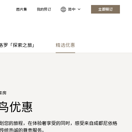
图片集
我的预订
简中
立即预订
格罗「探索之旅」
精选优惠
套房
日臻享
鸟优惠
都IFS X 成都尼依格罗
竹共婵娟团圆礼盒
以爱之名」联名下午茶
倍「亚洲万里通」里数
店畅游尊享礼遇
订可享高达75折的含早餐房价及夏季主题菜单人民币105
划您的旅程，在体验奢享受的同时，感受来自成都尼依格
依格罗酒店推出两款月饼礼盒，将「N」字logo重组呈献
格罗酒店携手EviDenS de Beauté伊菲丹以其限量版超
依格罗酒店「夏日臻享」套餐即享三倍「亚洲万里通」里
消费额度。
传统热诚的尊贵服务。
样，象征长寿、幸福。将时尚与传统结合，予您中秋快
倾注浪漫巧思，共创「以爱之名」联名下午茶。
多礼遇