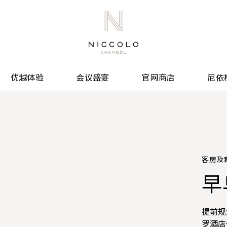
优越体验
会议盛宴
官网商店
尼依
客房及
夏
早
成
以
「
三
酒
官网预
提前规
成都尼
成都尼依
预订尼
元餐饮
罗酒店
竹节式
级面膜
数及更