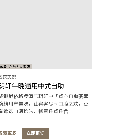
成都尼依格罗酒店
餐饮美馔
玥轩午晚通用中式自助
成都尼依格罗酒店玥轩中式点心自助荟萃
缤纷川粤美味，让宾客尽享口腹之欢，更
有遴选山海珍味，畅意任点任食。
探索更多
立即预订