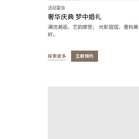
活动宴会
奢华庆典 梦中婚礼
潮流邂逅，艺韵摩登； 光影熠熠，重构美
好。
探索更多
立即预约