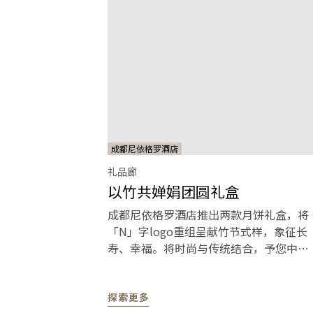
成都尼依格罗酒店
礼品廊
以竹共婵娟团圆礼盒
成都尼依格罗酒店推出两款月饼礼盒，将
「N」字logo重组呈献竹节式样，象征长
寿、幸福。将时尚与传统结合，予您中秋
快乐。
探索更多