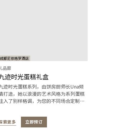
成都尼依格罗酒店
礼品廊
九迹时光蛋糕礼盒
九迹时光蛋糕系列，由饼房厨师长Una倾
情打造，她以浪漫的艺术风格为系列蛋糕
注入了别样格调，为您的不同场合定制型
格艺术。
探索更多
立即预订