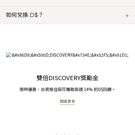
作為會員，您可以從第一天開始賺取 D$。合資格的購物、住
宿和消費將自動存入您的會員帳戶中。您可於任何級別賺取
如何兌換 D$？
D$，而有關獎賞將隨不同級別而增加。
我們相信享受人生、燃亮生活每分每刻。您可以隨心地使用
D$，於各家酒店作消費使用，從客房到餐廳、水療中心、高
爾夫球場、心身休閒與體驗等。 我們提供無數方式讓您兌換
D$，我們只願您可以隨心所欲地享受生活。
雙倍DISCOVERY獎勵金
限時優惠，合資格住宿可賺取高達 14% 的D$回饋。
閱讀更多