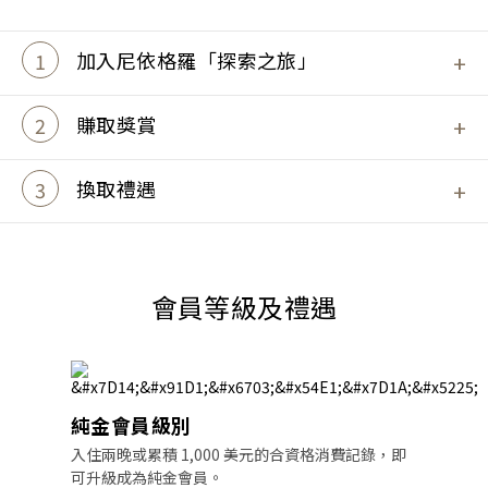
1
加入尼依格羅「探索之旅」
加入成為忠誠計劃會員後，您將獲得 GHA 全球酒店
聯盟旗下 950 多家酒店的尊貴榮譽。
2
賺取獎賞
官網直接預訂，可享會員優惠價格。遊走每一個地
方，從奢華住宿、精製餐飲，以至專門策劃的特色
3
換取禮遇
體驗活動，於每一次互動中賺取 DISCOVERY 獎勵
隨您所享，隨您所花。以DISCOVERY 獎勵金換取酒
金。
店住宿、休閒水療服務、餐飲體驗，以及專門策劃
的會員專屬禮遇。
會員等級及禮遇
純金會員級別
入住兩晚或累積 1,000 美元的合資格消費記錄，即
可升級成為純金會員。