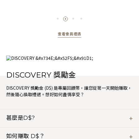
查看會員禮遇
DISCOVERY 獎勵金
DISCOVERY 獎勵金 (D$) 是專屬回饋幣，讓您從第一天開始賺取，
然後隨心換取禮遇。想好如何盡情享受？
甚麼是D$?
D$ 是您在酒店入住、用餐或放鬆時賺取和使用的靈活回饋
幣。價值明確，就是 D$1 相等於 1 美元。您可透過 GHA
如何賺取 D$？
DISCOVERY 忠誠計劃應用程式或網站，檢查您的 D$ 結餘。