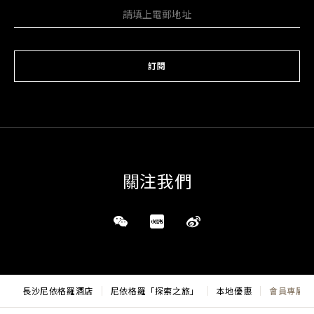
訂閱
關注我們
長沙尼依格羅酒店
尼依格羅「探索之旅」
本地優惠
會員專屬特