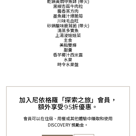
乾鍋黃燜甲魚缽 (帶火)
黑椒杏菇牛肉粒
醬香蒸方肉
墨魚雞汁煨脆筍
川味毛血旺
砂鍋臘味鹿茸菌 (帶火)
清蒸多寶魚
上湯浸娃娃菜
主食
美點雙輝
甜羹
香芋椰汁西米露
水果
時令水果盤
加入尼依格羅「探索之旅」會員，
額外享受95折優惠。
會員可以在住宿、用餐或其他體驗中賺取和使用
DISCOVERY 獎勵金。