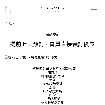
返回
會議盛宴
提前七天預訂 - 會員直接預訂優惠
中式慶典菜單 人民幣3,688元/席
開胃菜
湖湘迎賓四冷碟
頭盤
廣式燒味雙拼
湯羹
鮮人參燉水鴨
熱菜
白灼大明蝦
蒜蓉粉絲蒸鮮鮑