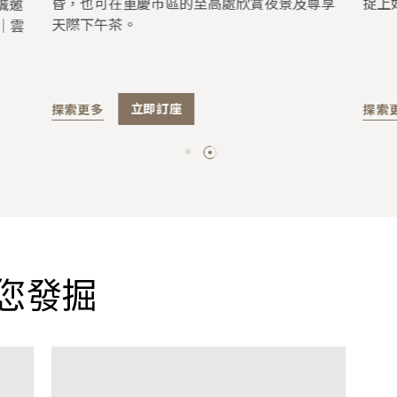
昏，也可在重慶市區的至高處欣賞夜景及尊享
捉上
誠邀
天際下午茶。
│雲
探索更多
立即訂座
探索
您發掘