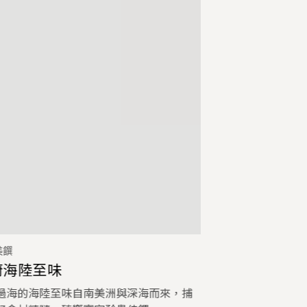
美饌
廚海陸至味
過海的海陸至味自南美洲與深海而來，捕