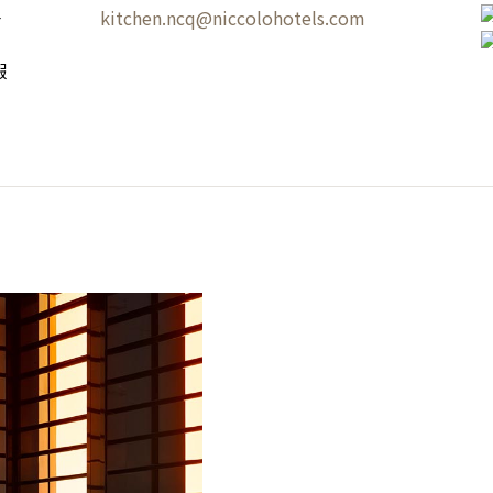
一
kitchen.ncq@niccolohotels.com
假