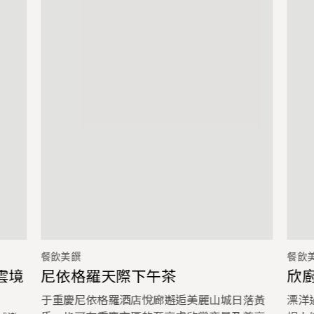
餐飲美饌
餐飲
雲境
尼依格羅天際下午茶
欣
于重慶尼依格羅酒店悅廊邂逅美麗山城日落黃
漂洋