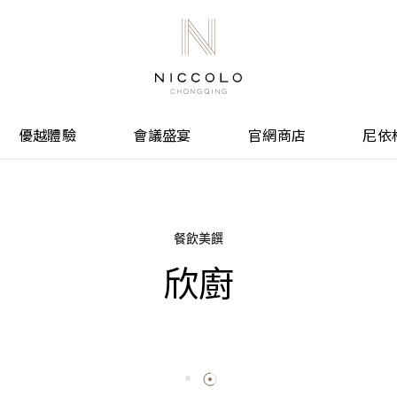
優越體驗
會議盛宴
官網商店
尼依
餐飲美饌
欣廚