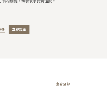
好食材精髓，臻饗寰宇矜貴佳饌。
更多
立即訂座
查看全部