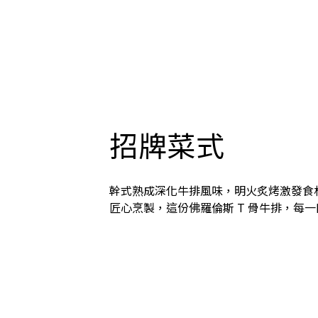
招牌菜式
幹式熟成深化牛排風味，明火炙烤激發食
匠心烹製，這份佛羅倫斯 T 骨牛排，每