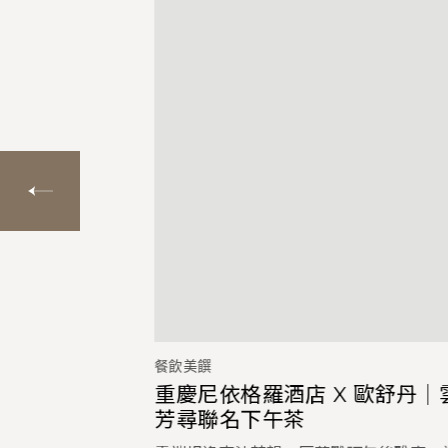
餐飲美饌
情
重慶尼依格羅酒店 X 歐舒丹│
芳尋聯名下午茶
納煦日般悠然的意