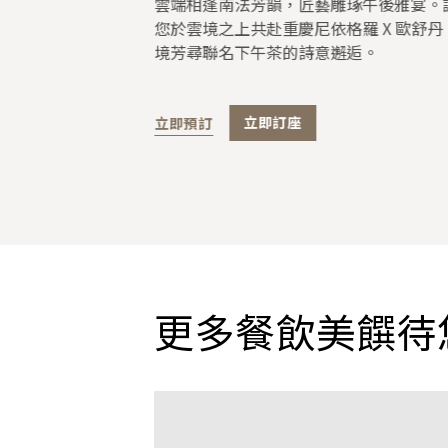
格羅欣廚，邂逅來
雲端相逢南法芳韻，匠藝雕琢午後雅宴。
您於雲境之上共赴重慶尼依格羅 X 歐舒丹
境芳尋聯名下午茶的詩意邂逅。
立即預訂
立即訂座
更多餐飲美饌待