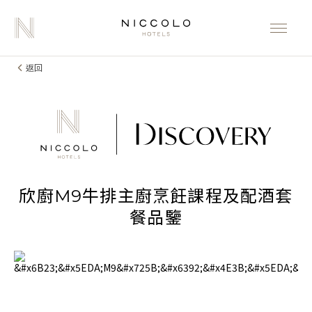
返回
欣廚M9牛排主廚烹飪課程及配酒套
餐品鑒