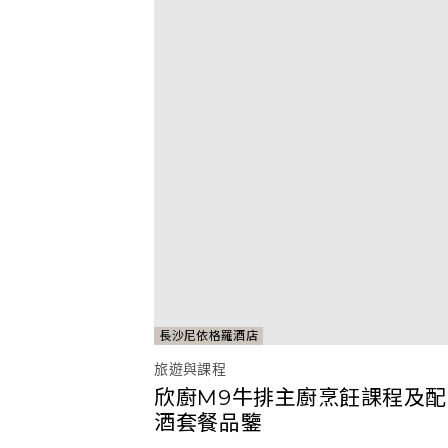
長沙尼依格羅酒店
旅遊與課程
欣廚M9牛排主廚烹飪課程及配
酒套餐品鑒