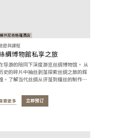
蘇州尼依格羅酒店
旅遊與課程
絲綢博物館私享之旅
在导游的陪同下深度游览丝绸博物馆。 从
历史的碎片中抽丝剥茧探索丝绸之旅的辉
煌，了解当代丝绸从评茧到缫丝的制作流
程。 在游览结束后更可在丝绸商店获享特
别折扣。
探索更多
立即预订