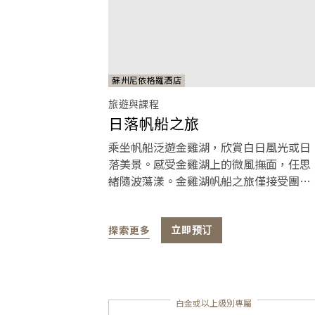
蘇州尼依格羅酒店
旅遊與課程
日落帆船之旅
乘坐帆船泛遊金雞湖，欣賞白日風光或日
落美景。感受金雞湖上的微風撫面，任思
緒隨波蕩漾。金雞湖帆船之旅僅接受團體
預約，作為 GHA DISCOVERY 會員，您可
以通過酒店提前預約此項特色體驗。這定
會是一次令人難忘的體驗！
探索更多
立即预订
白金或以上級別專屬