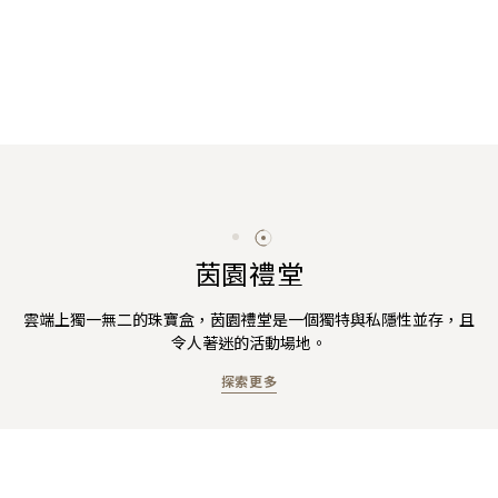
茵園禮堂
雲端上獨一無二的珠寶盒，茵園禮堂是一個獨特與私隱性並存，且
令人著迷的活動場地。
探索更多