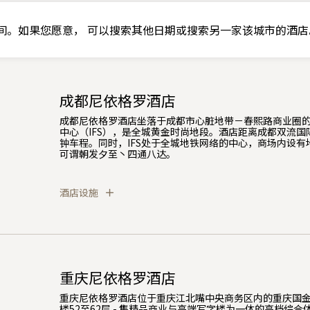
间。如果您愿意， 可以搜索其他日期或搜索另一家该城市的酒店
成都尼依格罗酒店
成都尼依格罗酒店坐落于成都市心脏地带－春熙路商业圈
中心（IFS），是全城黄金时尚地段。酒店距离成都双流国
钟车程。同时，IFS处于全城地铁网络的中心，商场内设有
可谓朝发夕至丶四通八达。
酒店设施
重庆尼依格罗酒店
重庆尼依格罗酒店位于重庆江北嘴中央商务区内的重庆国金中
楼52至62层 - 集精品商业与高端写字楼为一体的高档综合