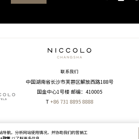
联系我们
中国湖南省长沙市芙蓉区解放西路188号
国金中心1号楼 邮编：410005
T
+86 731 8895 8888
以加强网站导航，分析网站使用情况，并协助我们的营销工
|
沪ICP备2022002871号-1
版权及原稿
2026 © 九龙仓酒店保留
es政策
以了解更多信息。