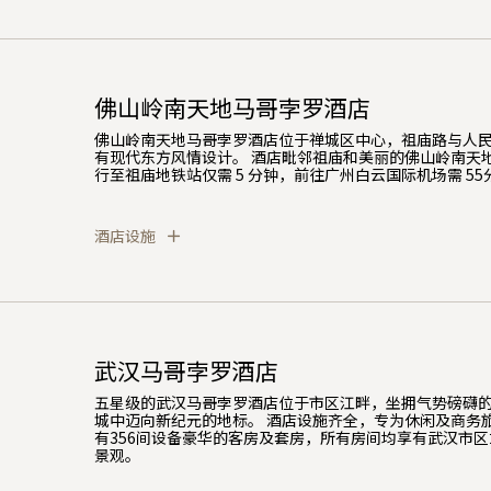
佛山岭南天地马哥孛罗酒店
佛山岭南天地马哥孛罗酒店位于禅城区中心，祖庙路与人
有现代东方风情设计。 酒店毗邻祖庙和美丽的佛山岭南天地
行至祖庙地铁站仅需 5 分钟，前往广州白云国际机场需 55
酒店设施
武汉马哥孛罗酒店
五星级的武汉马哥孛罗酒店位于市区江畔，坐拥气势磅礴
城中迈向新纪元的地标。 酒店设施齐全，专为休闲及商务
有356间设备豪华的客房及套房，所有房间均享有武汉市
景观。