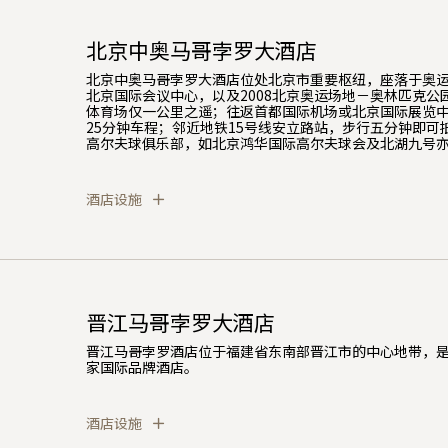
北京中奥马哥孛罗大酒店
北京中奥马哥孛罗大酒店位处北京市重要枢纽，座落于奥
北京国际会议中心，以及2008北京奥运场地－奥林匹克公
体育场仅一公里之遥；往返首都国际机场或北京国际展览
25分钟车程；邻近地铁15号线安立路站，步行五分钟即可
高尔夫球俱乐部，如北京鸿华国际高尔夫球会及北湖九号
酒店设施
晋江马哥孛罗大酒店
晋江马哥孛罗酒店位于福建省东南部晋江市的中心地带，
家国际品牌酒店。
酒店设施