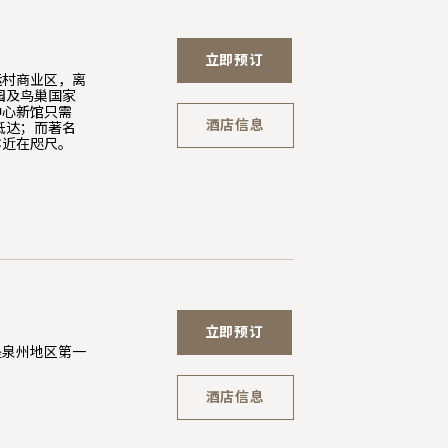
立即预订
运村商业区，离
园及鸟巢国家
中心新馆只需
酒店信息
抵达；而著名
亦近在咫尺。
立即预订
是泉州地区第一
酒店信息