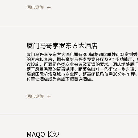
酒店设施
厦门马哥孛罗东方大酒店
厦门马哥孛罗东方大酒店拥有300间格调优雅并可观赏到
的客房和套房，拥有豪华马哥孛罗宴会厅及9个多功能厅，
议设施，可满足各类商业会议及宴请的要求。酒店地处厦
落于风景秀丽的筼筜湖畔，距著名咖啡一条街仅一步之遥
高崎国际机场及城市商业区，距高崎机场仅需20分钟车程
位置让酒店成为商旅下榻首选酒店。
酒店设施
MAQO 长沙