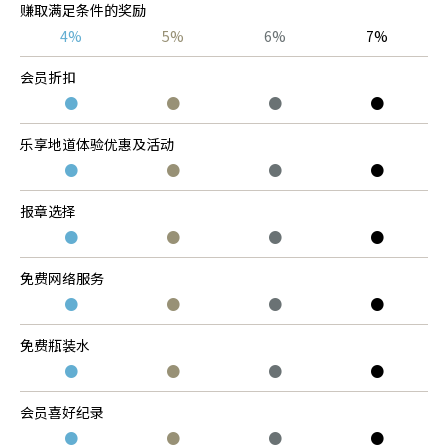
赚取满足条件的奖励
4%
5%
6%
7%
会员折扣
●
●
●
●
乐享地道体验优惠及活动
●
●
●
●
报章选择
●
●
●
●
免费网络服务
●
●
●
●
免费瓶装水
●
●
●
●
会员喜好纪录
●
●
●
●