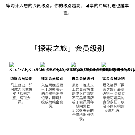
等均计入您的会员级别。你的级别越高，可享的专属礼遇也越丰
富。
「探索之旅」会员级别
纯银会员级别
纯金会员级别
白金会员级别
钛金会员级别
马上登记，即
入住两晚或累
累积十晚或以
尼依格罗「探
可成为尼依格
积 1,000 美元
上的合资格住
索之旅」最高
罗「探索之
的合资格消费
房或入住两家
级别— 会员专
旅」纯银会
记录，即可升
不同品牌酒店
享无可媲美的
员。
级成为纯金会
或于会员周年
身份象征，以
员。
期内累积
及不同凡响的
5,000 美元的
专属礼遇。
合资格消费记
录。