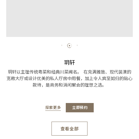
玥轩
玥轩以主理传统粤菜和经典川菜闻名。 在充满雅致、现代装潢的
宽敞大厅或设计优美的私人厅房中用餐，加上令人宾至如归的贴心
款待，是商务和消闲聚会的理想之选。
探索更多
立即预约
查看全部