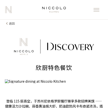
返回
欣厨特色餐饮
登临 115 层高空，于苏州尼依格罗厨餐厅臻享多款招牌美馔 ——
健康活力沙拉碗、蒜香黄油焗大虾、奶油欧防风卡布奇诺浓汤，搭