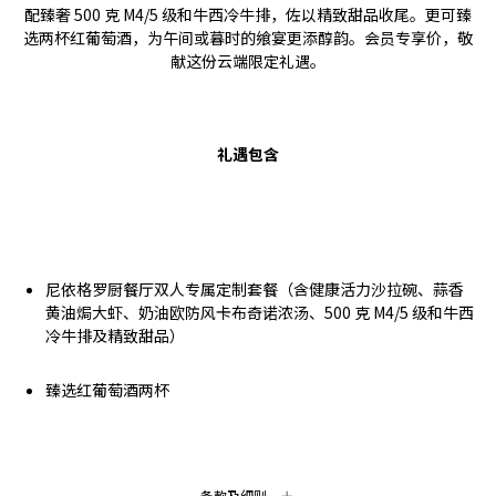
配臻奢 500 克 M4/5 级和牛西冷牛排，佐以精致甜品收尾。更可臻
选两杯红葡萄酒，为午间或暮时的飨宴更添醇韵。会员专享价，敬
献这份云端限定礼遇。
礼遇包含
尼依格罗厨餐厅双人专属定制套餐（含健康活力沙拉碗、蒜香
黄油焗大虾、奶油欧防风卡布奇诺浓汤、500 克 M4/5 级和牛西
冷牛排及精致甜品）
臻选红葡萄酒两杯
条款及细则