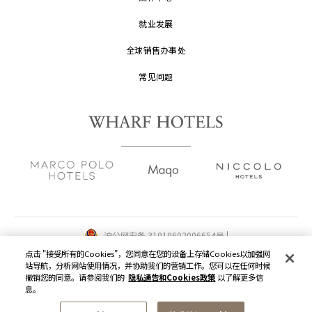
就业发展
全球销售办事处
常见问题
沪公网安备 31010602006654号 |
沪ICP备2022002871号-1
点击 "接受所有的Cookies"，您同意在您的设备上存储Cookies以加强网
站导航，分析网站使用情况，并协助我们的营销工作。您可以在任何时候
版权及原稿
2026 © 九龙仓酒店保留一切权利。
撤销您的同意。请参阅我们的
隐私通告和Cookies政策
以了解更多信
息。
隐私通告