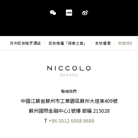
苏州尼依格罗酒店
尼依格羅「探索之旅」
本地優惠
欣廚特色餐
聯絡我們
中國江蘇省蘇州市工業園區蘇州大道東409號
蘇州國際金融中心1號樓 郵編 215028
T
+86 0512 6068 8888