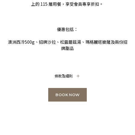
上的 115 層用餐，享受會員專享折扣。
優惠包括：
澳洲西冷500g、招牌沙拉、松露蘑菇湯、瑪格麗塔披薩及兩份招
牌甜品
條款及細則
BOOK NOW