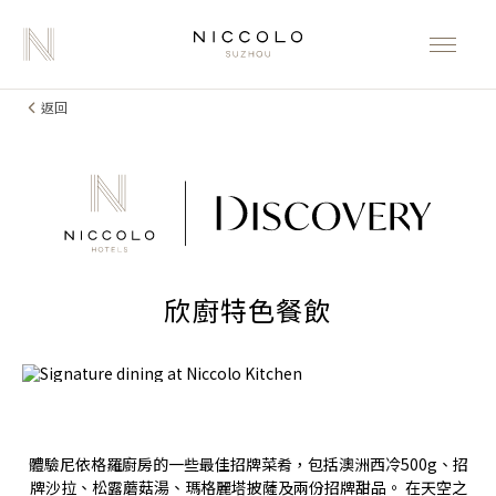
返回
欣廚特色餐飲
體驗尼依格羅廚房的一些最佳招牌菜肴，包括澳洲西冷500g、招
牌沙拉、松露蘑菇湯、瑪格麗塔披薩及兩份招牌甜品。 在天空之