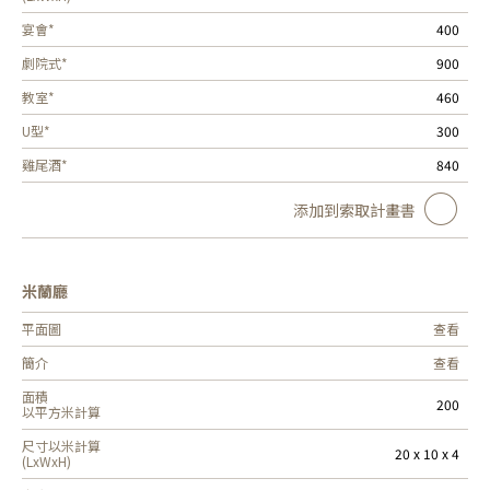
宴會*
400
劇院式*
900
教室*
460
U型*
300
雞尾酒*
840
添加到索取計畫書
米蘭廳
平面圖
查看
簡介
查看
面積
200
以平方米計算
尺寸以米計算
20 x 10 x 4
(LxWxH)