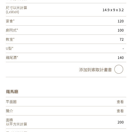
尺寸以米計算
14.9 x 9 x 3.2
(LxWxH)
宴會*
120
劇院式*
100
教室*
72
U型*
-
雞尾酒*
140
添加到索取計畫書
羅馬廳
平面圖
查看
簡介
查看
面積
200
以平方米計算