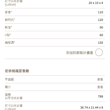
尺寸以米計算
20 x 10 x 4
(LxWxH)
宴會*
110
劇院式*
120
教室*
90
U型*
60
雞尾酒*
150
添加到索取計畫書
尼依格羅宴會廳
平面圖
查看
簡介
查看
面積
788
以平方米計算
尺寸以米計算
36.74 x 21.44 x 8
(LxWxH)