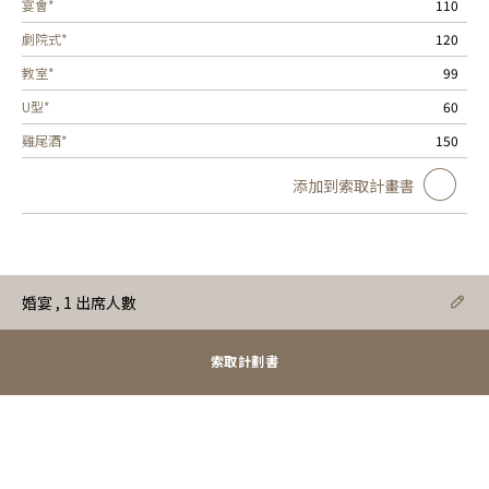
宴會*
110
劇院式*
120
教室*
99
U型*
60
雞尾酒*
150
添加到索取計畫書
婚宴
, 1 出席人數
索取計劃書