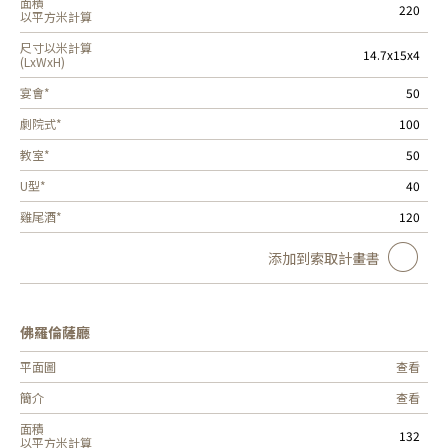
面積
220
以平方米計算
尺寸以米計算
14.7x15x4
(LxWxH)
宴會*
50
劇院式*
100
教室*
50
U型*
40
雞尾酒*
120
添加到索取計畫書
佛羅倫薩廳
平面圖
查看
簡介
查看
面積
132
以平方米計算