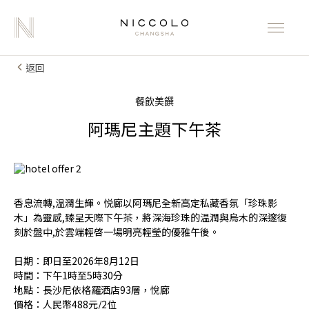
返回
餐飲美饌
阿瑪尼主題下午茶
香息流轉,温潤生輝。悦廊以阿瑪尼全新高定私藏香氛「珍珠影
木」為靈感,臻呈天際下午茶，將深海珍珠的温潤與烏木的深邃復
刻於盤中,於雲端輕啓一場明亮輕瑩的優雅午後。
日期：即日至2026年8月12日
時間：下午1時至5時30分
地點：長沙尼依格羅酒店93層，悅廊
價格：人民幣488元/2位