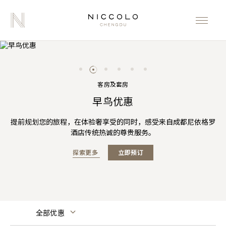
客房及套房
成都IFS X 成都尼依格罗酒店畅游尊享礼遇
「以爱之名」联名下午茶
三倍「亚洲万里通」里数
以竹共婵娟团圆礼盒
夏日臻享
早鸟优惠
提前规划您的旅程，在体验奢享受的同时，感受来自成都尼依格罗
城中度假，感官奢享，成都尼依格罗酒店携手成都国际金融中心呈
预订尼依格罗酒店「夏日臻享」套餐即享三倍「亚洲万里通」里数
成都尼依格罗酒店推出两款月饼礼盒，将「N」字logo重组呈献竹
成都尼依格罗酒店携手EviDenS de Beauté伊菲丹以其限量版超级
官网预订可享高达75折的含早餐房价及夏季主题菜单人民币105元
节式样，象征长寿、幸福。将时尚与传统结合，予您中秋快乐。
面膜倾注浪漫巧思，共创「以爱之名」联名下午茶。
献甄选购物礼遇，时尚灵感解锁华丽旅程。
酒店传统热诚的尊贵服务。
餐饮消费额度。
及更多礼遇
探索更多
探索更多
探索更多
探索更多
探索更多
探索更多
立即预订
立即预订
立即预订
立即预订
立即预订
全部优惠