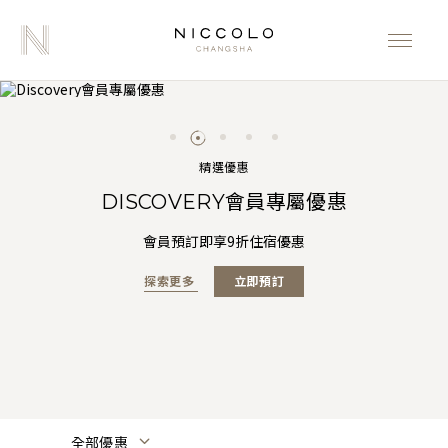
精選優惠
提前七天預訂 - 會員直接預訂優惠
DISCOVERY會員專屬優惠
三倍「亞洲萬里通」里數
阿瑪尼主題下午茶
夏日臻享
尼依格羅「探索之旅」會員於官方網站提前七天預訂，尊享生日宴
預訂尼依格羅酒店「夏日臻享」套餐即享三倍「亞洲萬里通」里數
官網預訂可享高達75折的含早餐房價及夏季主題菜單人民幣105元
香息流轉,温潤生輝。悦廊以阿瑪尼全新高定私藏香氛「珍珠影
會員預訂即享9折住宿優惠
木」為靈感,臻呈天際下午茶，將深海珍珠的温潤與烏木的深邃復
限定菜單 95 折優惠。
餐飲消費額度
及更多禮遇
刻於盤中,於雲端輕啓一場明亮輕瑩的優雅午後。
探索更多
立即預訂
探索更多
探索更多
探索更多
立即預訂
立即預訂
立即預訂
探索更多
立即預訂
全部優惠