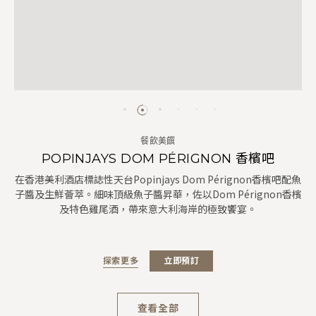
餐飲美饌
POPINJAYS DOM PÉRIGNON 香檳吧
在香港美利酒店標誌性天台Popinjays Dom Pérignon香檳吧配魚
子醬及生鮮薈萃。細味頂級魚子醬昇華，佐以Dom Pérignon香檳
及特色雞尾酒，帶來意大利海岸的極致饗宴。
探索更多
立即預訂
查看全部