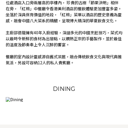
位處酒店入口旁兩層高的亭樓內， 珍貴的古樹「節果決明」相伴
在旁，「紅棉」中餐廳令香港美利酒店的餐飲體驗更加豐富多姿。
坐落於深具保育價值的地段，「紅棉」菜單以酒店的歷史意義為靈
感，融會中國八大菜系的精髓，呈現博大精深的華夏飲食文化。
主廚邵德龍擁有40年入廚經驗，深諳多元的中國烹飪技巧，菜式均
以最時令新鮮的食材為出發點，以嫻熟正宗的手藝製作，並於最佳
的溫度及節奏奉上令人沉醉的饗宴。
餐廳的室內設計靈感源自舊式茶居，融合傳統飲食文化與現代典雅
氣派，另設可容納12人的私人貴賓廳。
DINING