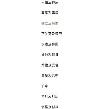
入住及退房
客房及套房
餐飲及餐廳
下午茶及酒吧
水療及休閒
泳池及健身
婚禮及宴會
會議及活動
泊車
預訂及訂房
價格及付款